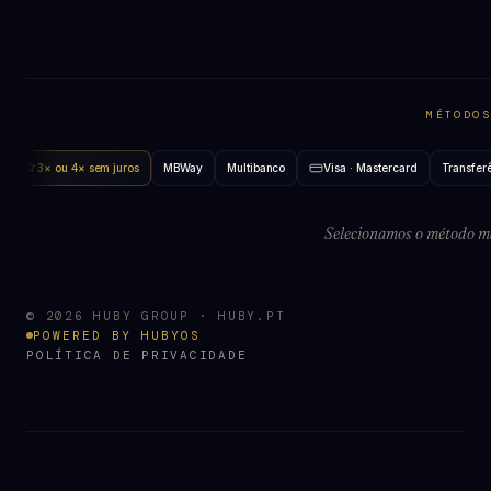
MÉTODOS
3× ou 4× sem juros
MBWay
Multibanco
Visa · Mastercard
Transfer
Selecionamos o método ma
© 2026 HUBY GROUP · HUBY.PT
POWERED BY HUBYOS
POLÍTICA DE PRIVACIDADE